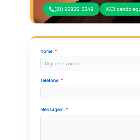
(21) 95926-5549
Clicando aq
Nome:
*
Telefone:
*
Mensagem:
*