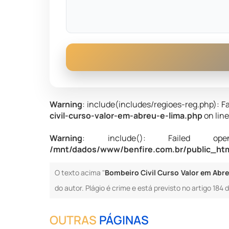
Warning
: include(includes/regioes-reg.php): Fa
civil-curso-valor-em-abreu-e-lima.php
on lin
Warning
: include(): Failed opening
/mnt/dados/www/benfire.com.br/public_html
O texto acima "
Bombeiro Civil Curso Valor em Abre
do autor. Plágio é crime e está previsto no artigo 184
OUTRAS
PÁGINAS