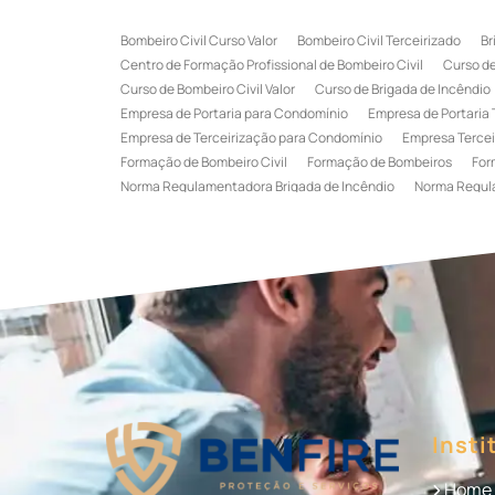
Bombeiro Civil Curso Valor
Bombeiro Civil Terceirizado
Br
Centro de Formação Profissional de Bombeiro Civil
Curso de
Curso de Bombeiro Civil Valor
Curso de Brigada de Incêndio
Empresa de Portaria para Condomínio
Empresa de Portaria 
Empresa de Terceirização para Condomínio
Empresa Tercei
Formação de Bombeiro Civil
Formação de Bombeiros
For
Norma Regulamentadora Brigada de Incêndio
Norma Regul
Portaria Terceirizada
Recepção Terceirizada
Serviço de 
Serviço de Recepção Terceirizado
Serviço Especializado em
Terceirização de Recepção
Terceirização de Recepcionist
Treinamento de Brigada de Emergência
Treinamento de Bri
Treinamento de Combate a Incêndio NR 23
Treinamento de
Treinamento de Primeiros Socorros para CIPA
Treinamento d
Insti
Home