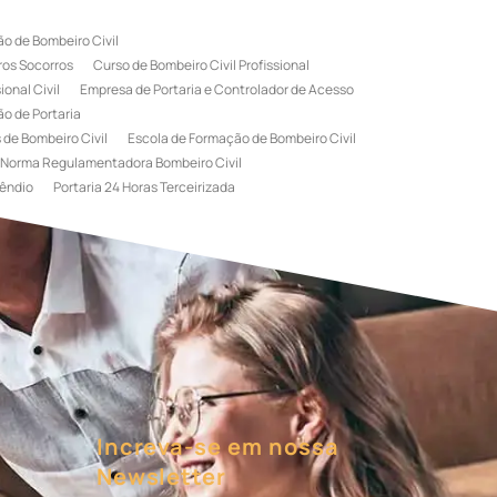
o de Bombeiro Civil
ros Socorros
Curso de Bombeiro Civil Profissional
onal Civil
Empresa de Portaria e Controlador de Acesso
o de Portaria
 de Bombeiro Civil
Escola de Formação de Bombeiro Civil
Norma Regulamentadora Bombeiro Civil
êndio
Portaria 24 Horas Terceirizada
rviço de Portaria Terceirizada
 Bombeiro Civil
Terceirização de Portaria
l
Treinamento de Bombeiros
Treinamento de Brigada
igadista de Incêndio
rimeiro Socorros
Increva-se em nossa
Newsletter