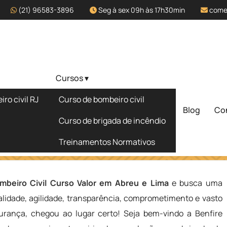
(21) 96583-3896
Seg à sex 09h às 17h30min
come
Cursos ▾
lor em Abreu e
ro civil RJ
Curso de bombeiro civil
Blog
Co
Solicite um 
Curso de brigada de incêndio
Treinamentos Normativos
eu e Lima
mbeiro Civil Curso Valor em Abreu e Lima
e busca uma
lidade, agilidade, transparência, comprometimento e vasto
rança, chegou ao lugar certo! Seja bem-vindo a Benfire