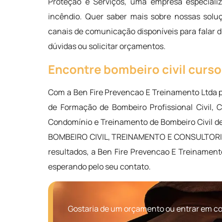
Proteção e Serviços, uma empresa especializ
incêndio. Quer saber mais sobre nossas solu
canais de comunicação disponíveis para falar 
dúvidas ou solicitar orçamentos.
Encontre bombeiro civil curs
Com a Ben Fire Prevencao E Treinamento Ltda 
de Formação de Bombeiro Profissional Civil, C
Condomínio e Treinamento de Bombeiro Civil de
BOMBEIRO CIVIL, TREINAMENTO E CONSULTORIA, c
resultados, a Ben Fire Prevencao E Treinamen
esperando pelo seu contato.
Gostaria de um orçamento ou entrar em co