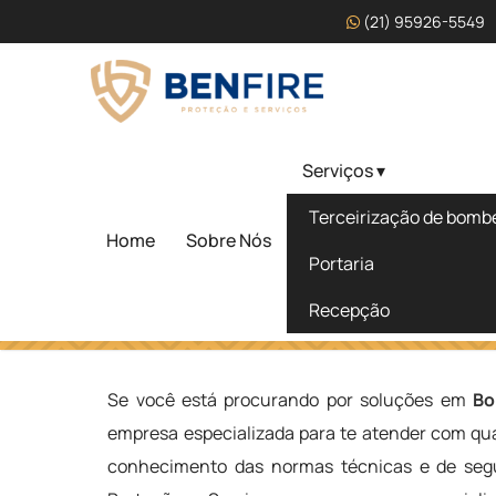
(21) 95926-5549
Serviços ▾
Bombeiro Civil Curso Va
Terceirização de bombei
Lima
Home
Sobre Nós
Portaria
Recepção
Home
»
Informações
»
Bombeiro Civil Curso Valor em Abr
Se você está procurando por soluções em
Bo
empresa especializada para te atender com qua
conhecimento das normas técnicas e de segu