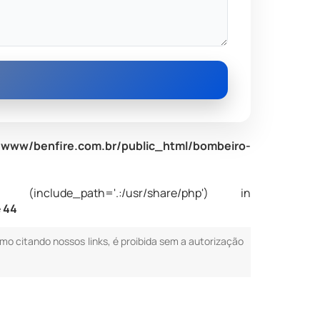
www/benfire.com.br/public_html/bombeiro-
nclude_path='.:/usr/share/php') in
e
44
smo citando nossos links, é proibida sem a autorização