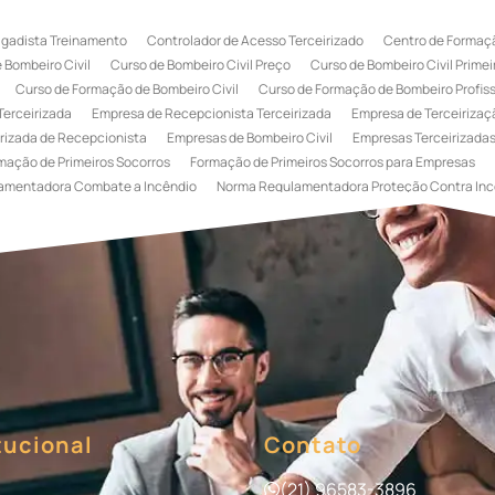
igadista Treinamento
Controlador de Acesso Terceirizado
Centro de Formaçã
 Bombeiro Civil
Curso de Bombeiro Civil Preço
Curso de Bombeiro Civil Primei
Curso de Formação de Bombeiro Civil
Curso de Formação de Bombeiro Profissi
Terceirizada
Empresa de Recepcionista Terceirizada
Empresa de Terceirizaçã
rizada de Recepcionista
Empresas de Bombeiro Civil
Empresas Terceirizadas
mação de Primeiros Socorros
Formação de Primeiros Socorros para Empresas
amentadora Combate a Incêndio
Norma Regulamentadora Proteção Contra Inc
Portaria
Serviço de Portaria de Condomínio
Serviço de Portaria Remota
Se
 Terceirização de Bombeiro Civil
Terceirização de Bombeiro
Terceirização de
a
Terceirização de Serviços de Recepcionistas
Treinamento de Bombeiro Civi
gada de Incêndio
Treinamento de Brigada de Incêndio Valor
Treinamento de Br
 Incêndio
Treinamento de Prevenção e Combate a Incêndio
Treinamento de P
e Primeiros Socorros para Empresas
tucional
Contato
(21) 96583-3896