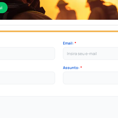
ui
Email:
*
Assunto:
*