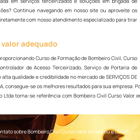
ada em serviços terceirizados e soluções em brigada de
ções? Continue navegando em nosso site ou aproveite os
diretamente com nosso atendimento especializado para tirar
o valor adequado
proporcionando Curso de Formação de Bombeiro Civil, Curso
ontrolador de Acesso Terceirizado, Serviço de Portaria de
 alta qualidade e credibilidade no mercado de SERVIÇOS DE
onsegue-se os melhores resultados para sua empresa. Poss
to Ltda torna-se referência com Bombeiro Civil Curso Valor
ntato sobre Bombeiro Civil Curso Valor em Abreu e Lima?