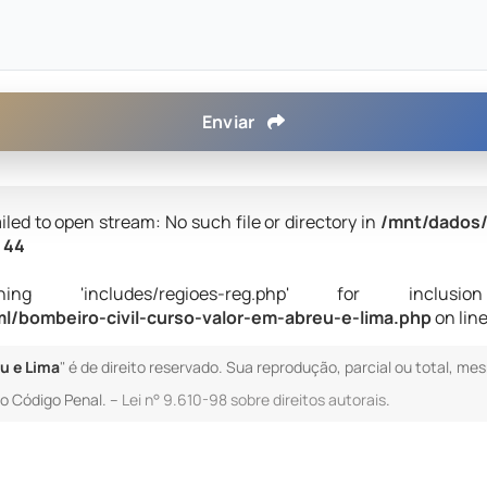
Enviar
iled to open stream: No such file or directory in
/mnt/dados/
e
44
 'includes/regioes-reg.php' for inclusion (i
/bombeiro-civil-curso-valor-em-abreu-e-lima.php
on lin
u e Lima
" é de direito reservado. Sua reprodução, parcial ou total, me
 do Código Penal. –
Lei n° 9.610-98 sobre direitos autorais
.