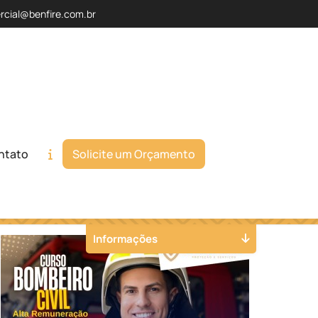
rcial@benfire.com.br
ntato
Solicite um Orçamento
Orçamento
Chame no WhatsApp
Informações