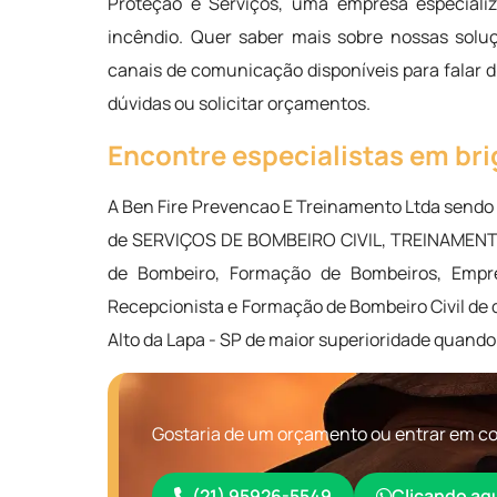
Proteção e Serviços, uma empresa especializ
incêndio. Quer saber mais sobre nossas solu
canais de comunicação disponíveis para falar 
dúvidas ou solicitar orçamentos.
Encontre especialistas em br
A Ben Fire Prevencao E Treinamento Ltda send
de SERVIÇOS DE BOMBEIRO CIVIL, TREINAMENTO 
de Bombeiro, Formação de Bombeiros, Empre
Recepcionista e Formação de Bombeiro Civil de q
Alto da Lapa - SP de maior superioridade quand
Gostaria de um orçamento ou entrar em con
(21) 95926-5549
Clicando aq