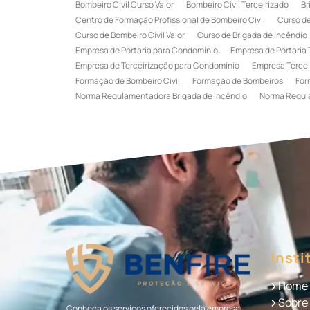
Bombeiro Civil Curso Valor
Bombeiro Civil Terceirizado
Br
Centro de Formação Profissional de Bombeiro Civil
Curso de
Curso de Bombeiro Civil Valor
Curso de Brigada de Incêndio
Empresa de Portaria para Condomínio
Empresa de Portaria 
Empresa de Terceirização para Condomínio
Empresa Tercei
Formação de Bombeiro Civil
Formação de Bombeiros
For
Norma Regulamentadora Brigada de Incêndio
Norma Regul
Portaria Terceirizada
Recepção Terceirizada
Serviço de 
Serviço de Recepção Terceirizado
Serviço Especializado em
Terceirização de Recepção
Terceirização de Recepcionist
Treinamento de Brigada de Emergência
Treinamento de Bri
Treinamento de Combate a Incêndio NR 23
Treinamento de
Treinamento de Primeiros Socorros para CIPA
Treinamento d
Insti
Home
Sobre
Conheça os serviços oferecidos pela empresa