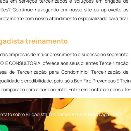
ada em serviços terceirizados e soluções em brigada de
ções? Continue navegando em nosso site ou aproveite os
diretamente com nosso atendimento especializado para tirar
igadista treinamento
o das empresas de maior crescimento e sucesso no segmento
E CONSULTORIA, oferece aos seus clientes Terceirização
sa de Terceirização para Condomínio, Terceirização de
ualidade e credibilidade, pois, só a Ben Fire Prevencao E Tr
o comparado com a concorrente. Entre em contato e consulte
tato sobre Brigadista Treinamento no Alto da Lapa - SP?
ui