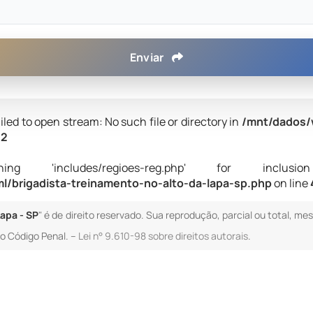
Enviar
iled to open stream: No such file or directory in
/mnt/dados/
42
 'includes/regioes-reg.php' for inclusion (i
/brigadista-treinamento-no-alto-da-lapa-sp.php
on line
apa - SP
" é de direito reservado. Sua reprodução, parcial ou total, me
 do Código Penal. –
Lei n° 9.610-98 sobre direitos autorais
.