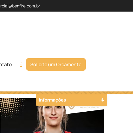
rcial@benfire.com.br
ntato
Solicite um Orçamento
Orçamento
Chame no WhatsApp
Informações