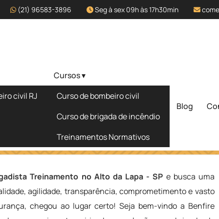
(21) 96583-3896
Seg à sex 09h às 17h30min
come
Cursos ▾
no Alto da
ro civil RJ
Curso de bombeiro civil
Blog
Co
Solicite um 
Curso de brigada de incêndio
Treinamentos Normativos
Lapa - SP
igadista Treinamento no Alto da Lapa - SP
e busca uma
lidade, agilidade, transparência, comprometimento e vasto
rança, chegou ao lugar certo! Seja bem-vindo a Benfire