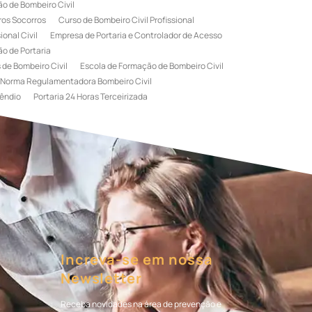
o de Bombeiro Civil
ros Socorros
Curso de Bombeiro Civil Profissional
onal Civil
Empresa de Portaria e Controlador de Acesso
o de Portaria
 de Bombeiro Civil
Escola de Formação de Bombeiro Civil
Norma Regulamentadora Bombeiro Civil
êndio
Portaria 24 Horas Terceirizada
rviço de Portaria Terceirizada
 Bombeiro Civil
Terceirização de Portaria
l
Treinamento de Bombeiros
Treinamento de Brigada
igadista de Incêndio
rimeiro Socorros
Increva-se em nossa
Newsletter
Receba novidades na área de prevenção e