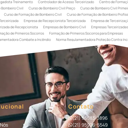
igadista Treinamento
Controlador de Acesso Terceirizado
Centro de Formaçã
 Bombeiro Civil
Curso de Bombeiro Civil Preço
Curso de Bombeiro Civil Primei
Curso de Formação de Bombeiro Civil
Curso de Formação de Bombeiro Profissi
Terceirizada
Empresa de Recepcionista Terceirizada
Empresa de Terceirizaçã
rizada de Recepcionista
Empresas de Bombeiro Civil
Empresas Terceirizadas
mação de Primeiros Socorros
Formação de Primeiros Socorros para Empresas
amentadora Combate a Incêndio
Norma Regulamentadora Proteção Contra Inc
Portaria
Serviço de Portaria de Condomínio
Serviço de Portaria Remota
Se
 Terceirização de Bombeiro Civil
Terceirização de Bombeiro
Terceirização de
a
Terceirização de Serviços de Recepcionistas
Treinamento de Bombeiro Civi
gada de Incêndio
Treinamento de Brigada de Incêndio Valor
Treinamento de Br
 Incêndio
Treinamento de Prevenção e Combate a Incêndio
Treinamento de P
e Primeiros Socorros para Empresas
tucional
Contato
(21) 96583-3896
 Nós
(21) 95926-5549