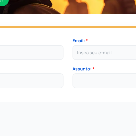
Email:
*
Assunto:
*