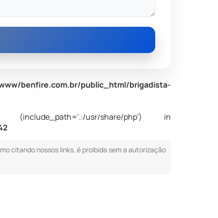
www/benfire.com.br/public_html/brigadista-
nclude_path='.:/usr/share/php') in
42
smo citando nossos links, é proibida sem a autorização