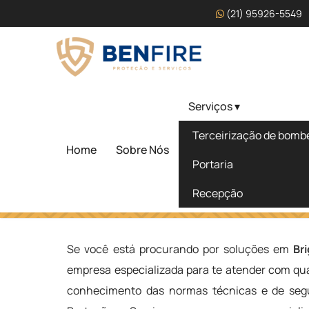
(21) 95926-5549
Serviços ▾
Brigadista Treinamento 
Terceirização de bombei
Lapa - SP
Home
Sobre Nós
Portaria
Recepção
Home
»
Informações
»
Brigadista Treinamento no Alto da 
Se você está procurando por soluções em
Br
empresa especializada para te atender com qua
conhecimento das normas técnicas e de segu