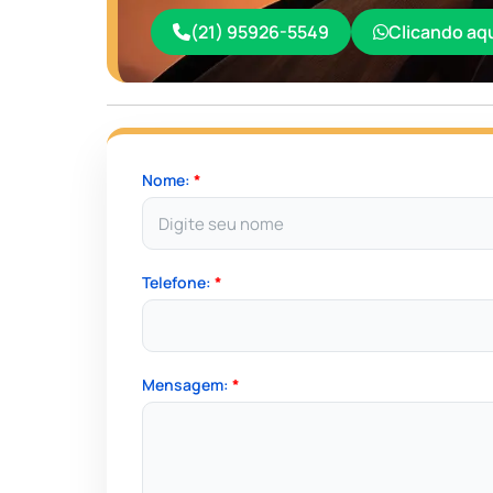
(21) 95926-5549
Clicando aq
Nome:
*
Telefone:
*
Mensagem:
*