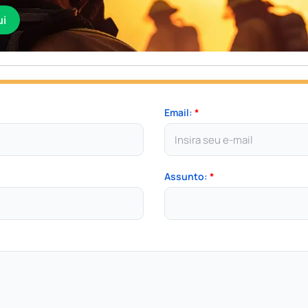
ui
Email:
*
Assunto:
*