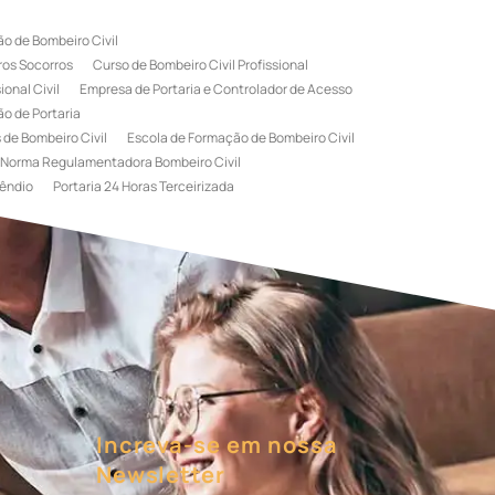
o de Bombeiro Civil
ros Socorros
Curso de Bombeiro Civil Profissional
onal Civil
Empresa de Portaria e Controlador de Acesso
o de Portaria
 de Bombeiro Civil
Escola de Formação de Bombeiro Civil
Norma Regulamentadora Bombeiro Civil
êndio
Portaria 24 Horas Terceirizada
rviço de Portaria Terceirizada
 Bombeiro Civil
Terceirização de Portaria
l
Treinamento de Bombeiros
Treinamento de Brigada
igadista de Incêndio
rimeiro Socorros
Increva-se em nossa
Newsletter