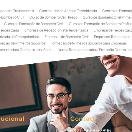
igadista Treinamento
Controlador de Acesso Terceirizado
Centro de Formaçã
 Bombeiro Civil
Curso de Bombeiro Civil Preço
Curso de Bombeiro Civil Primei
Curso de Formação de Bombeiro Civil
Curso de Formação de Bombeiro Profissi
Terceirizada
Empresa de Recepcionista Terceirizada
Empresa de Terceirizaçã
rizada de Recepcionista
Empresas de Bombeiro Civil
Empresas Terceirizadas
mação de Primeiros Socorros
Formação de Primeiros Socorros para Empresas
amentadora Combate a Incêndio
Norma Regulamentadora Proteção Contra Inc
Portaria
Serviço de Portaria de Condomínio
Serviço de Portaria Remota
Se
 Terceirização de Bombeiro Civil
Terceirização de Bombeiro
Terceirização de
a
Terceirização de Serviços de Recepcionistas
Treinamento de Bombeiro Civi
gada de Incêndio
Treinamento de Brigada de Incêndio Valor
Treinamento de Br
 Incêndio
Treinamento de Prevenção e Combate a Incêndio
Treinamento de P
e Primeiros Socorros para Empresas
tucional
Contato
(21) 96583-3896