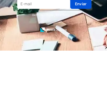
Terceirização de Recepcionista
Enviar
Terceirização de Serviços de Recepcionistas
Treinamento de Bombeiro Civil
Benfire - Proteção e Serviços
Treinamento de Bombeiros
Treinamento de Brigada
Treinamento de Brigada de Emergência
Treinamento de Brigada de Incêndio
Treinamento de Brigada de Incêndio Valor
Treinamento de Brigadista de Incêndio
Treinamento de Combate a Incêndio NR 23
Treinamento de Incêndio
Treinamento de Prevenção e Combate a
Incêndio
Treinamento de Primeiro Socorros
Treinamento de Primeiros Socorros para CIPA
Treinamento de Primeiros Socorros para
Empresas