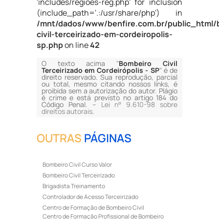
'includes/regioes-reg.php' for inclusion
(include_path='.:/usr/share/php') in
/mnt/dados/www/benfire.com.br/public_html/
civil-terceirizado-em-cordeiropolis-
sp.php
on line
42
O texto acima "
Bombeiro Civil
Terceirizado em Cordeirópolis - SP
" é de
direito reservado. Sua reprodução, parcial
ou total, mesmo citando nossos links, é
proibida sem a autorização do autor. Plágio
é crime e está previsto no artigo 184 do
Código Penal. –
Lei n° 9.610-98 sobre
direitos autorais
.
OUTRAS
PÁGINAS
Bombeiro Civil Curso Valor
Bombeiro Civil Terceirizado
Brigadista Treinamento
Controlador de Acesso Terceirizado
Centro de Formação de Bombeiro Civil
Centro de Formação Profissional de Bombeiro